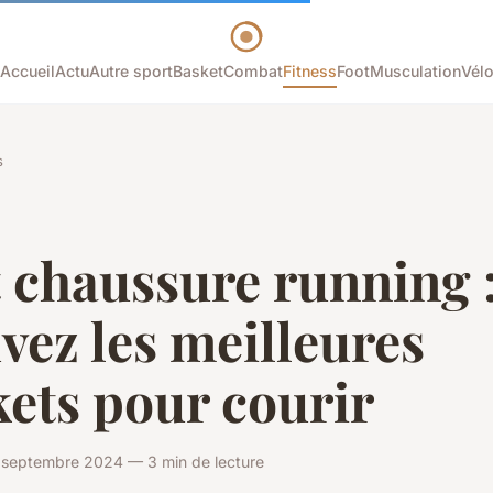
Accueil
Actu
Autre sport
Basket
Combat
Fitness
Foot
Musculation
Vél
s
 chaussure running 
vez les meilleures
ets pour courir
septembre 2024 — 3 min de lecture