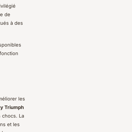
ivilégié
ce de
tués à des
sponibles
fonction
éliorer les
y Triumph
s chocs. La
ns et les