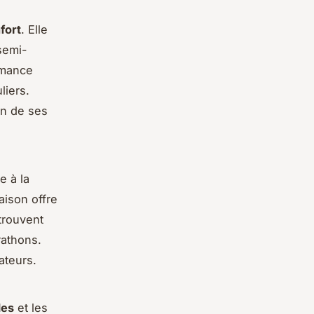
fort
. Elle
semi-
ormance
liers.
on de ses
e à la
aison offre
trouvent
rathons.
ateurs.
des
et les