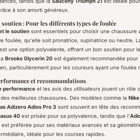
tances, tandis que la
Saucony Triumph 21
est idéale pour
râce à son amorti généreux.
t soutien : Pour les différents types de foulée
 et le soutien
sont essentiels pour choisir une chaussure 
e foulée, qu'elle soit pronatrice, supinatrice ou neutre. 
est une option polyvalente, offrant un bon soutien pour l
La
Brooks Glycerin 20
est également recommandée pour 
ien, particulièrement pour les coureurs ayant une foulée 
performance et recommandations
de performance
et les avis des utilisateurs jouent un rôle 
on des meilleures chaussures. Des modèles comme la
Nike
as Adizero Adios Pro 3
sont souvent en tête des recomm
gasus 40
est prisée pour sa polyvalence, tandis que l'
Adi
est préférée pour ses matériaux avancés et sa géométri
ermédiaire, idéale pour les courses rapides.