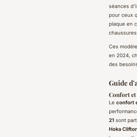
séances d'in
pour ceux q
plaque en c
chaussures 
Ces modèle
en 2024, ch
des besoins
Guide d'
Confort et
Le
confort 
performanc
21
sont part
Hoka Clifto