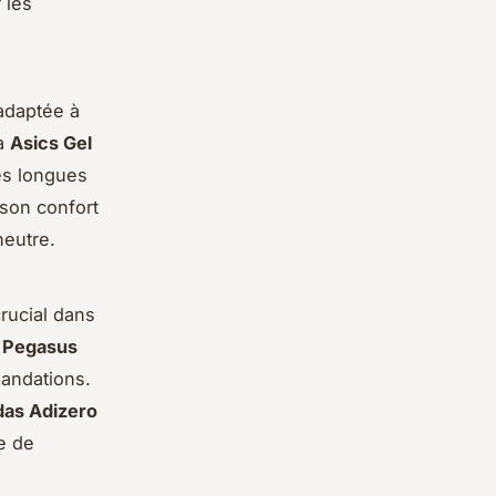
 les
adaptée à
La
Asics Gel
es longues
son confort
neutre.
crucial dans
 Pegasus
andations.
das Adizero
e de