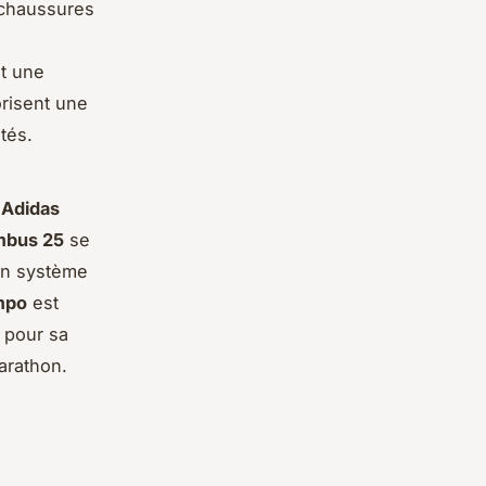
 chaussures
nt une
risent une
tés.
'
Adidas
mbus 25
se
son système
mpo
est
pour sa
arathon.