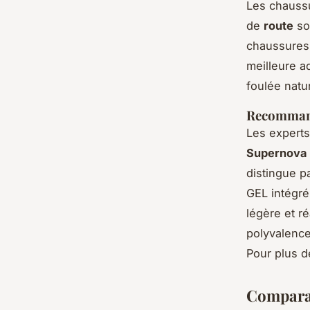
Les chaussu
de
route
so
chaussure
meilleure a
foulée natu
Recommanda
Les expert
Supernova 
distingue p
GEL intégré
légère et ré
polyvalence
Pour plus de
Comparat