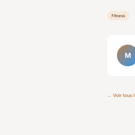
Fitness
M
← Voir tous l