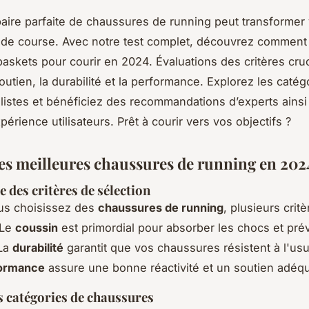
paire parfaite de chaussures de running peut transformer 
de course. Avec notre test complet, découvrez comment 
baskets pour courir en 2024. Évaluations des critères cru
utien, la durabilité et la performance. Explorez les catég
malistes et bénéficiez des recommandations d’experts ains
périence utilisateurs. Prêt à courir vers vos objectifs ?
les meilleures chaussures de running en 202
 des critères de sélection
us choisissez des
chaussures de running
, plusieurs crit
 Le
coussin
est primordial pour absorber les chocs et prév
 La
durabilité
garantit que vos chaussures résistent à l'usu
ormance
assure une bonne réactivité et un soutien adéqu
s catégories de chaussures