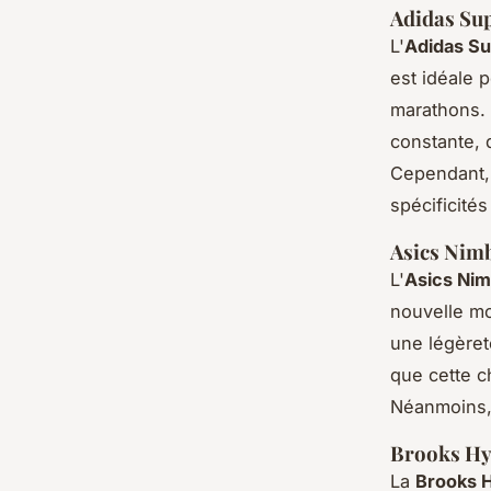
Adidas Sup
L'
Adidas Su
est idéale 
marathons. 
constante, 
Cependant, 
spécificité
Asics Nimb
L'
Asics Ni
nouvelle mo
une légèret
que cette c
Néanmoins, 
Brooks Hyp
La
Brooks 