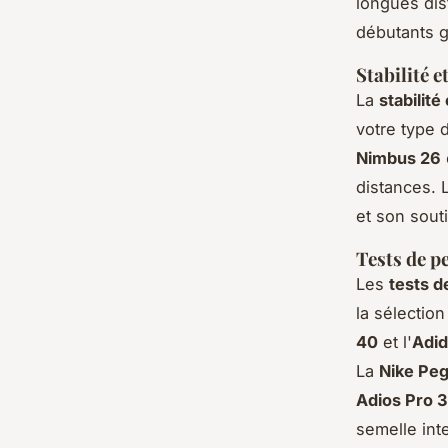
longues dis
débutants g
Stabilité e
La
stabilité
votre type d
Nimbus 26
distances. 
et son sout
Tests de 
Les
tests 
la sélecti
40
et l'
Adid
La
Nike Pe
Adios Pro 3
semelle int