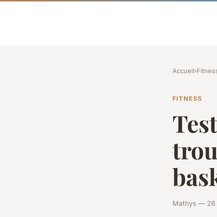
Accueil
›
Fitnes
FITNESS
Test
trou
bask
Mathys — 26 