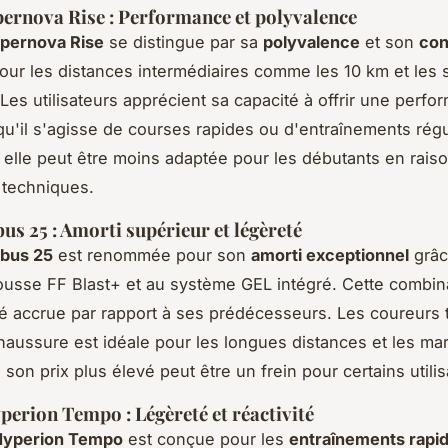
ernova Rise : Performance et polyvalence
pernova Rise
se distingue par sa
polyvalence
et son
con
pour les distances intermédiaires comme les 10 km et les 
Les utilisateurs apprécient sa capacité à offrir une perf
qu'il s'agisse de courses rapides ou d'entraînements régu
elle peut être moins adaptée pour les débutants en rais
s techniques.
us 25 : Amorti supérieur et légèreté
mbus 25
est renommée pour son
amorti exceptionnel
grâc
usse FF Blast+ et au système GEL intégré. Cette combin
é accrue par rapport à ses prédécesseurs. Les coureurs 
haussure est idéale pour les longues distances et les ma
son prix plus élevé peut être un frein pour certains utilis
erion Tempo : Légèreté et réactivité
Hyperion Tempo
est conçue pour les
entraînements rapi