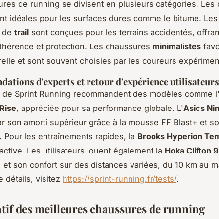
res de running se divisent en plusieurs catégories. Les
nt idéales pour les surfaces dures comme le bitume. Les
s de
trail
sont conçues pour les terrains accidentés, offra
dhérence et protection. Les chaussures
minimalistes
favo
relle et sont souvent choisies par les coureurs expérimen
tions d'experts et retour d'expérience utilisateurs
s de Sprint Running recommandent des modèles comme l
Rise
, appréciée pour sa performance globale. L'
Asics Ni
ar son amorti supérieur grâce à la mousse FF Blast+ et 
. Pour les entraînements rapides, la
Brooks Hyperion Te
active. Les utilisateurs louent également la
Hoka Clifton 9
 et son confort sur des distances variées, du 10 km au m
 détails, visitez
https://sprint-running.fr/tests/
.
if des meilleures chaussures de running