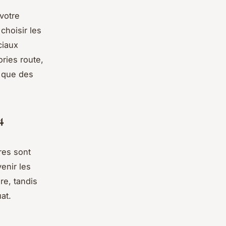
votre
choisir les
ciaux
ories route,
i que des
4
ères sont
enir les
re, tandis
at.