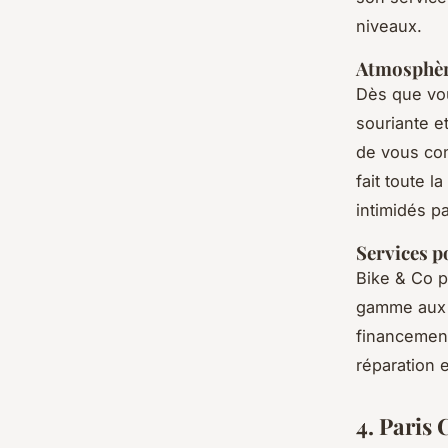
niveaux.
Atmosphèr
Dès que vou
souriante e
de vous con
fait toute l
intimidés p
Services p
Bike & Co p
gamme aux v
financement
réparation e
4. Paris 