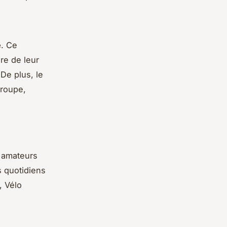
e
. Ce
re de leur
De plus, le
groupe,
s amateurs
s quotidiens
, Vélo