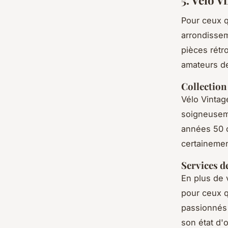
Pour ceux q
arrondissem
pièces rétr
amateurs de
Collection
Vélo Vintag
soigneuseme
années 50 o
certainemen
Services d
En plus de 
pour ceux q
passionnés 
son état d'