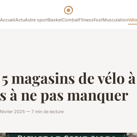
Accueil
Actu
Autre sport
Basket
Combat
Fitness
Foot
Musculation
Vél
5 magasins de vélo à
is à ne pas manquer
évrier 2025 — 7 min de lecture