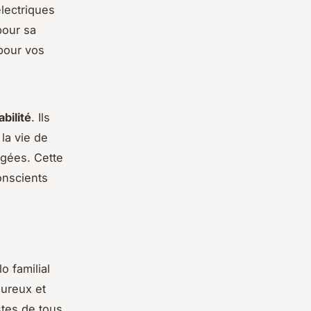
lectriques
pour sa
 pour vos
abilité
. Ils
la vie de
agées. Cette
onscients
o familial
eureux et
stes de tous