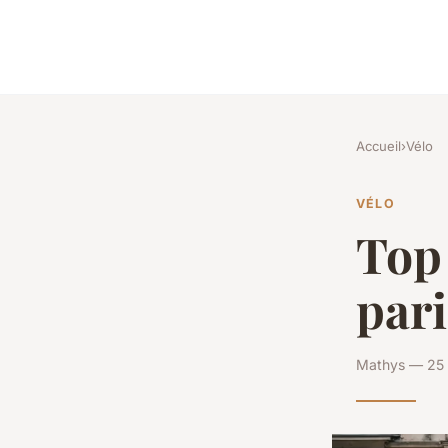
Accueil
›
Vélo
VÉLO
Top 
par
Mathys — 25 f