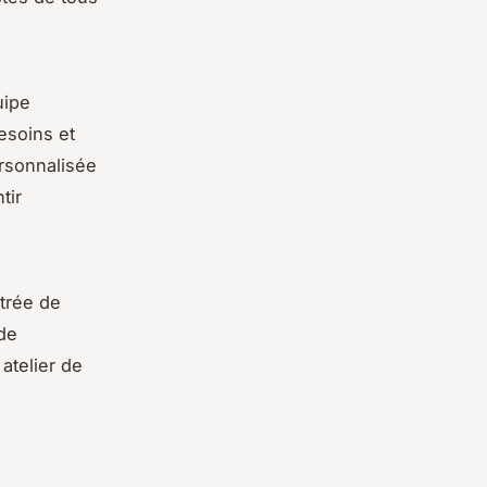
uipe
esoins et
ersonnalisée
tir
ntrée de
de
atelier de