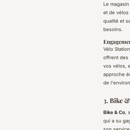
Le magasin 
et de vélos
qualité et s
besoins.
Engagement
Vélo Statio
offrent des
vos vélos, 
approche éc
de l'enviro
3. Bike 
Bike & Co
, 
qui a su ga
son service