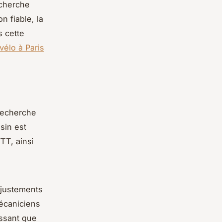
echerche
 fiable, la
s cette
vélo à Paris
 recherche
sin est
TT, ainsi
ajustements
écaniciens
issant que