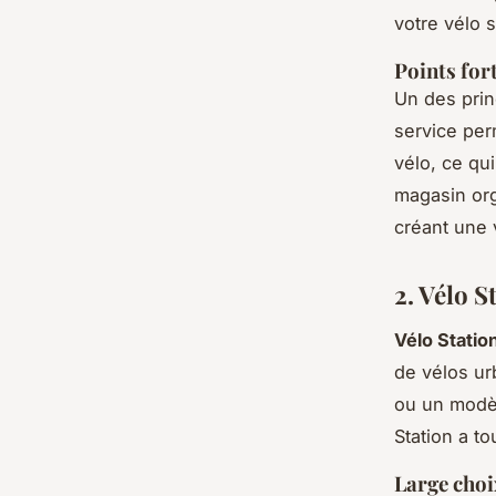
votre vélo 
Points for
Un des pri
service per
vélo, ce qu
magasin org
créant une 
2. Vélo S
Vélo Statio
de vélos ur
ou un modèl
Station a to
Large choi