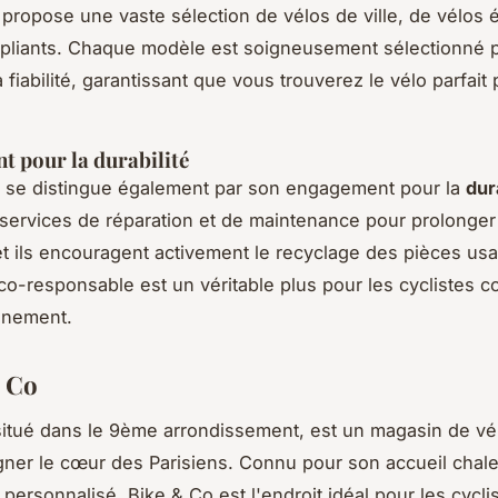
propose une vaste sélection de vélos de ville, de vélos é
 pliants. Chaque modèle est soigneusement sélectionné 
a fiabilité, garantissant que vous trouverez le vélo parfait
 pour la durabilité
n se distingue également par son engagement pour la
dur
 services de réparation et de maintenance pour prolonger 
et ils encouragent activement le recyclage des pièces us
o-responsable est un véritable plus pour les cyclistes c
nnement.
& Co
situé dans le 9ème arrondissement, est un magasin de vél
gner le cœur des Parisiens. Connu pour son accueil chal
 personnalisé, Bike & Co est l'endroit idéal pour les cycli