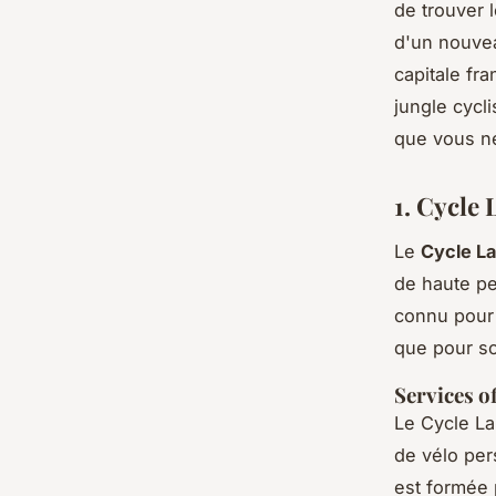
de trouver 
d'un nouvea
capitale fr
jungle cycl
que vous ne
1. Cycle 
Le
Cycle L
de
haute p
connu pour 
que pour so
Services o
Le Cycle La
de vélo per
est formée 