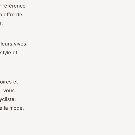
e référence
n offre de
e.
leurs vives.
style et
oires et
, vous
cliste.
e la mode,