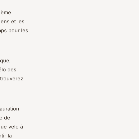
6ème
iens et les
mps pour les
oque,
élo des
 trouverez
auration
pe de
que vélo à
ir la